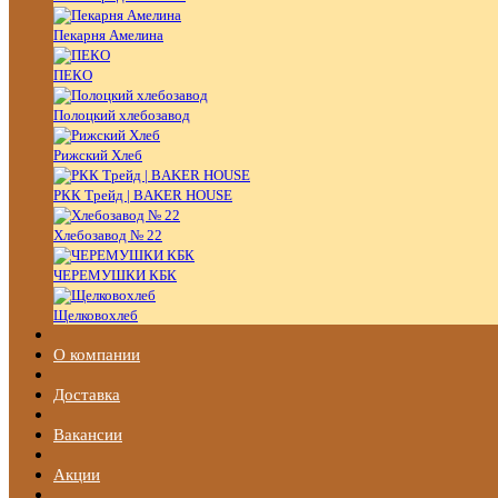
Пекарня Амелина
ПЕКО
Полоцкий хлебозавод
Рижский Хлеб
РКК Трейд | BAKER HOUSE
Хлебозавод № 22
ЧЕРЕМУШКИ КБК
Щелковохлеб
О компании
Доставка
Вакансии
Акции