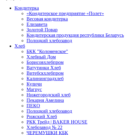
Кондитерка
«Кондитерское предприятие «Полет»
Весовая кондитерка
Елизавета
Золотой Повар
Кондитерская продукция республики Беларусь
Полоцкий хлебозавод
Хлеб
БКК "Коломенское"
Хлебный Дом
Борисовхлебпром
Ватутинки Хлеб
Витебскхлебпром
Калининградхлеб
Куличи
Магрус
Нижегородский хлеб
Пекарня Амелина
ПЕКО
Полоцкий хлебозавод
Рижский Хлеб
РКК Трейд | BAKER HOUSE
Хлебозавод № 22
ЧЕРЕМУШКИ КБК