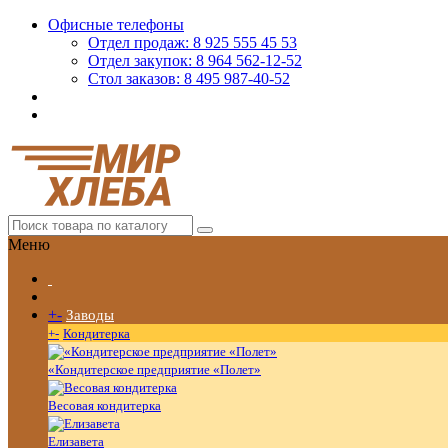
Офисные телефоны
Отдел продаж: 8 925 555 45 53
Отдел закупок: 8 964 562-12-52
Стол заказов: 8 495 987-40-52
Меню
+
-
Заводы
+
-
Кондитерка
«Кондитерское предприятие «Полет»
Весовая кондитерка
Елизавета