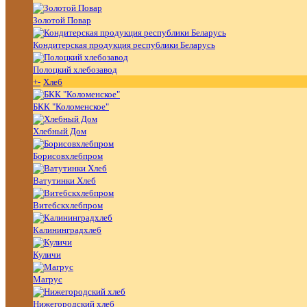
Золотой Повар
Кондитерская продукция республики Беларусь
Полоцкий хлебозавод
+
-
Хлеб
БКК "Коломенское"
Хлебный Дом
Борисовхлебпром
Ватутинки Хлеб
Витебскхлебпром
Калининградхлеб
Куличи
Магрус
Нижегородский хлеб