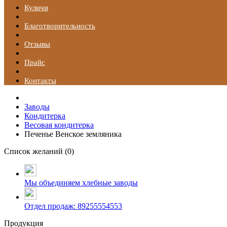
Куличи
Благотворительность
Отзывы
Прайс
Контакты
Заводы
Кондитерка
Весовая кондитерка
Печенье Венское земляника
Список желаний (
0
)
Мы объединяем хлебные заводы
Отдел продаж: 89255554553
Продукция