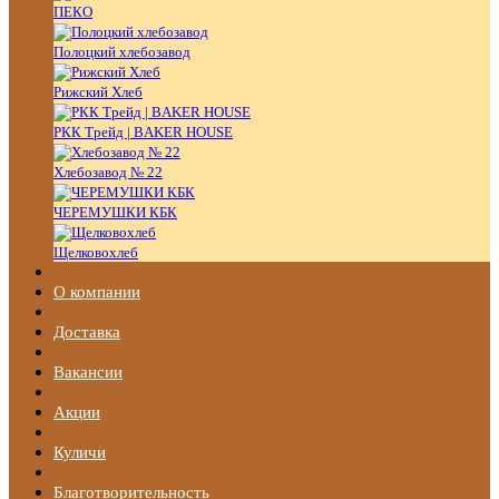
ПЕКО
Полоцкий хлебозавод
Рижский Хлеб
РКК Трейд | BAKER HOUSE
Хлебозавод № 22
ЧЕРЕМУШКИ КБК
Щелковохлеб
О компании
Доставка
Вакансии
Акции
Куличи
Благотворительность