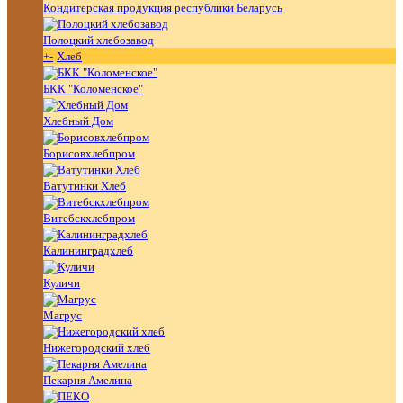
Кондитерская продукция республики Беларусь
Полоцкий хлебозавод
+
-
Хлеб
БКК "Коломенское"
Хлебный Дом
Борисовхлебпром
Ватутинки Хлеб
Витебскхлебпром
Калининградхлеб
Куличи
Магрус
Нижегородский хлеб
Пекарня Амелина