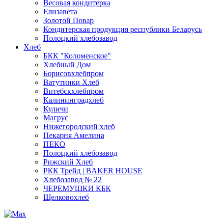
Весовая кондитерка
Елизавета
Золотой Повар
Кондитерская продукция республики Беларусь
Полоцкий хлебозавод
Хлеб
БКК "Коломенское"
Хлебный Дом
Борисовхлебпром
Ватутинки Хлеб
Витебскхлебпром
Калининградхлеб
Куличи
Магрус
Нижегородский хлеб
Пекарня Амелина
ПЕКО
Полоцкий хлебозавод
Рижский Хлеб
РКК Трейд | BAKER HOUSE
Хлебозавод № 22
ЧЕРЕМУШКИ КБК
Щелковохлеб