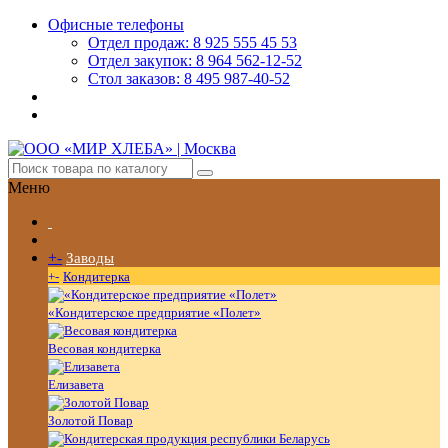
Офисные телефоны
Отдел продаж: 8 925 555 45 53
Отдел закупок: 8 964 562-12-52
Стол заказов: 8 495 987-40-52
Меню
+
-
Заводы
+
-
Кондитерка
«Кондитерское предприятие «Полет»
Весовая кондитерка
Елизавета
Золотой Повар