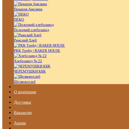
Пекарня Амелина
ПЕКО
Полоцкий хлебозавод
Рижский Хлеб
РКК Трейд | BAKER HOUSE
Хлебозавод № 22
ЧЕРЕМУШКИ КБК
Щелковохлеб
О компании
Доставка
Вакансии
Акции