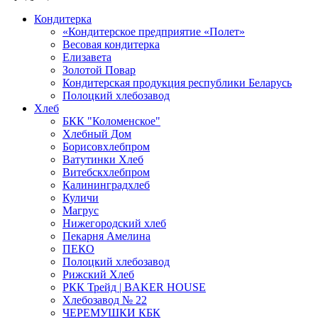
Кондитерка
«Кондитерское предприятие «Полет»
Весовая кондитерка
Елизавета
Золотой Повар
Кондитерская продукция республики Беларусь
Полоцкий хлебозавод
Хлеб
БКК "Коломенское"
Хлебный Дом
Борисовхлебпром
Ватутинки Хлеб
Витебскхлебпром
Калининградхлеб
Куличи
Магрус
Нижегородский хлеб
Пекарня Амелина
ПЕКО
Полоцкий хлебозавод
Рижский Хлеб
РКК Трейд | BAKER HOUSE
Хлебозавод № 22
ЧЕРЕМУШКИ КБК