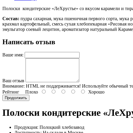
Полоски кондитерские «ЛеХрустье» со вкусом карамели и тир
Состав:
пудра сахарная, мука пшеничная первого сорта, мука 
крахмал картофельный, смесь сухая хлебопекарная «Рисовая но
эмульгатор соевый лецитин, ароматизатор натуральный Караме
Написать отзыв
Ваше имя:
Ваш отзыв
Внимание:
HTML не поддерживается! Используйте обычный те
Рейтинг
Плохо
Хорошо
Продолжить
Полоски кондитерские «ЛеХру
Продукция: Полоцкий хлебозавод
Доступность: На складе в Москве