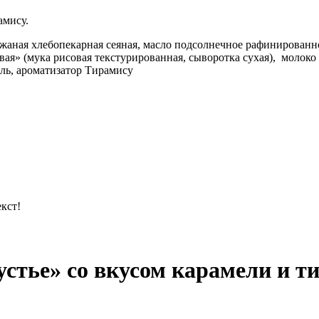
амису.
ржаная хлебопекарная сеяная, масло подсолнечное рафинированн
вая» (мука рисовая текстурированная, сыворотка сухая), молоко
ль, ароматизатор Тирамису
кст!
стье» со вкусом карамели и т