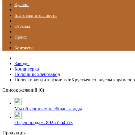
Куличи
Благотворительность
Отзывы
Прайс
Контакты
Заводы
Кондитерка
Полоцкий хлебозавод
Полоски кондитерские «ЛеХрустье» со вкусом карамели 
Список желаний (
0
)
Мы объединяем хлебные заводы
Отдел продаж: 89255554553
Продукция