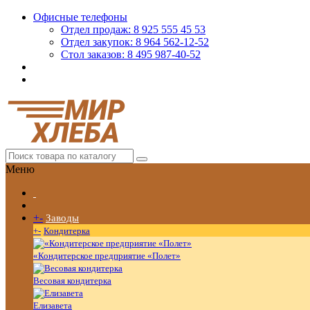
Офисные телефоны
Отдел продаж: 8 925 555 45 53
Отдел закупок: 8 964 562-12-52
Стол заказов: 8 495 987-40-52
Меню
+
-
Заводы
+
-
Кондитерка
«Кондитерское предприятие «Полет»
Весовая кондитерка
Елизавета