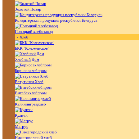
Золотой Повар
Кондитерская продукция республики Беларусь
Полоцкий хлебозавод
+
-
Хлеб
БКК "Коломенское"
Хлебный Дом
Борисовхлебпром
Ватутинки Хлеб
Витебскхлебпром
Калининградхлеб
Куличи
Магрус
Нижегородский хлеб