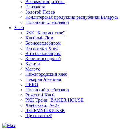
Весовая кондитерка
Елизавета
Золотой Повар
Кондитерская продукция республики Беларусь
Полоцкий хлебозавод
Хлеб
БКК "Коломенское"
Хлебный Дом
Борисовхлебпром
Ватутинки Хлеб
Витебскхлебпром
Калининградхлеб
Куличи
Магрус
Нижегородский хлеб
Пекарня Амелина
ПЕКО
Полоцкий хлебозавод
Рижский Хлеб
РКК Трейд | BAKER HOUSE
Хлебозавод № 22
ЧЕРЕМУШКИ КБК
Щелковохлеб