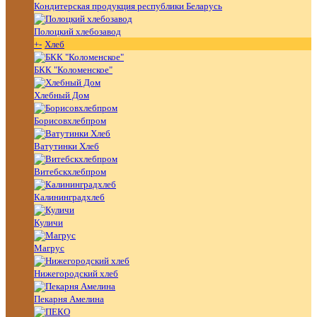
Кондитерская продукция республики Беларусь
Полоцкий хлебозавод
+
-
Хлеб
БКК "Коломенское"
Хлебный Дом
Борисовхлебпром
Ватутинки Хлеб
Витебскхлебпром
Калининградхлеб
Куличи
Магрус
Нижегородский хлеб
Пекарня Амелина