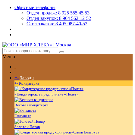
Офисные телефоны
Отдел продаж: 8 925 555 45 53
Отдел закупок: 8 964 562-12-52
Стол заказов: 8 495 987-40-52
Меню
+
-
Заводы
+
-
Кондитерка
«Кондитерское предприятие «Полет»
Весовая кондитерка
Елизавета
Золотой Повар