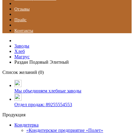
Отзывы
Прайс
Контакты
Заводы
Хлеб
Магрус
Раздан Подовый Элитный
Список желаний (
0
)
Мы объединяем хлебные заводы
Отдел продаж: 89255554553
Продукция
Кондитерка
«Кондитерское предприятие «Полет»