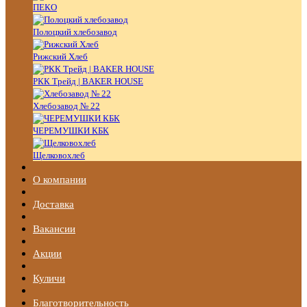
ПЕКО
Полоцкий хлебозавод
Рижский Хлеб
РКК Трейд | BAKER HOUSE
Хлебозавод № 22
ЧЕРЕМУШКИ КБК
Щелковохлеб
О компании
Доставка
Вакансии
Акции
Куличи
Благотворительность