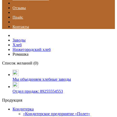
Отзывы
Прайс
Контакты
Заводы
Хлеб
Нижегородский хлеб
Ромашка
Список желаний (
0
)
Мы объединяем хлебные заводы
Отдел продаж: 89255554553
Продукция
Кондитерка
«Кондитерское предприятие «Полет»