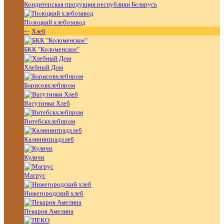
Кондитерская продукция республики Беларусь
Полоцкий хлебозавод
+
-
Хлеб
БКК "Коломенское"
Хлебный Дом
Борисовхлебпром
Ватутинки Хлеб
Витебскхлебпром
Калининградхлеб
Куличи
Магрус
Нижегородский хлеб
Пекарня Амелина