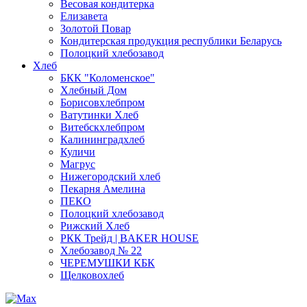
Весовая кондитерка
Елизавета
Золотой Повар
Кондитерская продукция республики Беларусь
Полоцкий хлебозавод
Хлеб
БКК "Коломенское"
Хлебный Дом
Борисовхлебпром
Ватутинки Хлеб
Витебскхлебпром
Калининградхлеб
Куличи
Магрус
Нижегородский хлеб
Пекарня Амелина
ПЕКО
Полоцкий хлебозавод
Рижский Хлеб
РКК Трейд | BAKER HOUSE
Хлебозавод № 22
ЧЕРЕМУШКИ КБК
Щелковохлеб