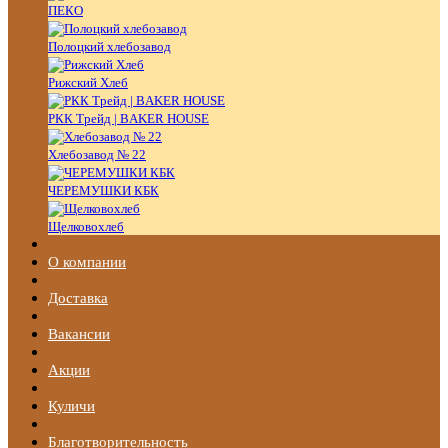
ПЕКО
Полоцкий хлебозавод
Рижский Хлеб
РКК Трейд | BAKER HOUSE
Хлебозавод № 22
ЧЕРЕМУШКИ КБК
Щелковохлеб
О компании
Доставка
Вакансии
Акции
Куличи
Благотворительность