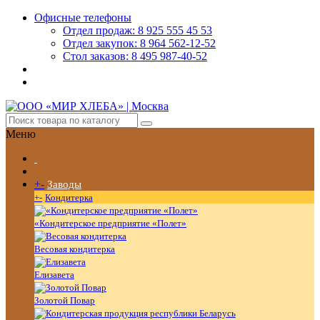
Офисные телефоны
Отдел продаж: 8 925 555 45 53
Отдел закупок: 8 964 562-12-52
Стол заказов: 8 495 987-40-52
Меню
+
-
Заводы
+
-
Кондитерка
«Кондитерское предприятие «Полет»
Весовая кондитерка
Елизавета
Золотой Повар