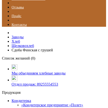
Отзывы
Прайс
Контакты
Заводы
Хлеб
Щелковохлеб
Сдоба Финская с грушей
Список желаний (
0
)
Мы объединяем хлебные заводы
Отдел продаж: 89255554553
Продукция
Кондитерка
«Кондитерское предприятие «Полет»