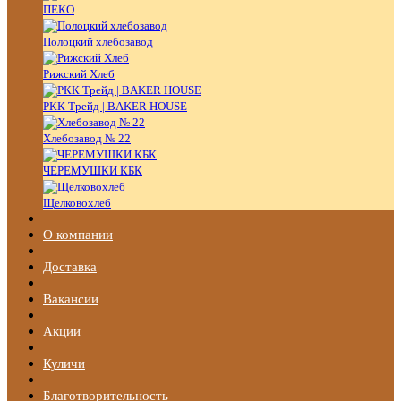
ПЕКО
Полоцкий хлебозавод
Рижский Хлеб
РКК Трейд | BAKER HOUSE
Хлебозавод № 22
ЧЕРЕМУШКИ КБК
Щелковохлеб
О компании
Доставка
Вакансии
Акции
Куличи
Благотворительность