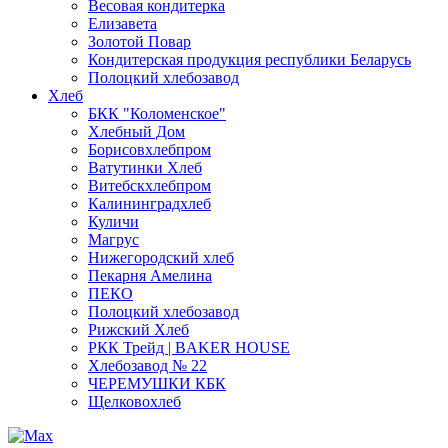
Весовая кондитерка
Елизавета
Золотой Повар
Кондитерская продукция республики Беларусь
Полоцкий хлебозавод
Хлеб
БКК "Коломенское"
Хлебный Дом
Борисовхлебпром
Ватутинки Хлеб
Витебскхлебпром
Калининградхлеб
Куличи
Магрус
Нижегородский хлеб
Пекарня Амелина
ПЕКО
Полоцкий хлебозавод
Рижский Хлеб
РКК Трейд | BAKER HOUSE
Хлебозавод № 22
ЧЕРЕМУШКИ КБК
Щелковохлеб