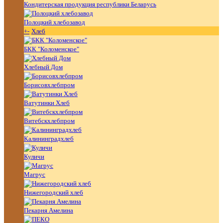
Кондитерская продукция республики Беларусь
Полоцкий хлебозавод
+
-
Хлеб
БКК "Коломенское"
Хлебный Дом
Борисовхлебпром
Ватутинки Хлеб
Витебскхлебпром
Калининградхлеб
Куличи
Магрус
Нижегородский хлеб
Пекарня Амелина