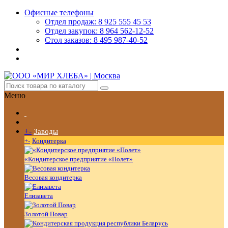
Офисные телефоны
Отдел продаж: 8 925 555 45 53
Отдел закупок: 8 964 562-12-52
Стол заказов: 8 495 987-40-52
Меню
+
-
Заводы
+
-
Кондитерка
«Кондитерское предприятие «Полет»
Весовая кондитерка
Елизавета
Золотой Повар