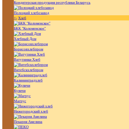
Кондитерская продукция республики Беларусь
Полоцкий хлебозавод
+
-
Хлеб
БКК "Коломенское"
Хлебный Дом
Борисовхлебпром
Ватутинки Хлеб
Витебскхлебпром
Калининградхлеб
Куличи
Магрус
Нижегородский хлеб
Пекарня Амелина