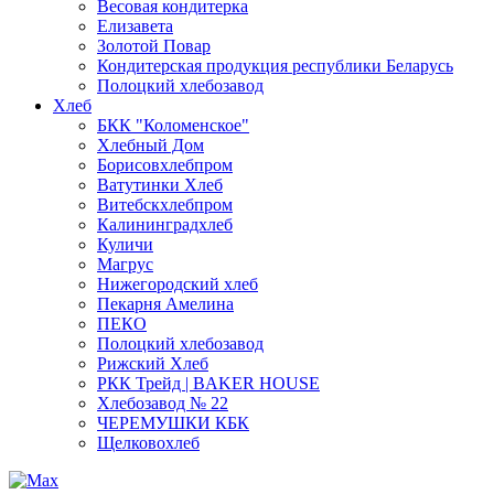
Весовая кондитерка
Елизавета
Золотой Повар
Кондитерская продукция республики Беларусь
Полоцкий хлебозавод
Хлеб
БКК "Коломенское"
Хлебный Дом
Борисовхлебпром
Ватутинки Хлеб
Витебскхлебпром
Калининградхлеб
Куличи
Магрус
Нижегородский хлеб
Пекарня Амелина
ПЕКО
Полоцкий хлебозавод
Рижский Хлеб
РКК Трейд | BAKER HOUSE
Хлебозавод № 22
ЧЕРЕМУШКИ КБК
Щелковохлеб