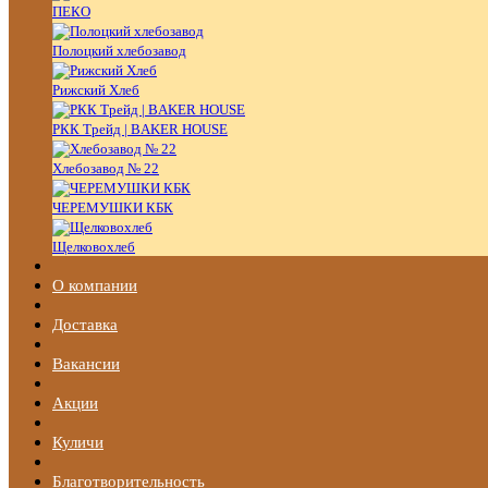
ПЕКО
Полоцкий хлебозавод
Рижский Хлеб
РКК Трейд | BAKER HOUSE
Хлебозавод № 22
ЧЕРЕМУШКИ КБК
Щелковохлеб
О компании
Доставка
Вакансии
Акции
Куличи
Благотворительность