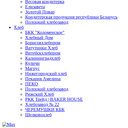
Весовая кондитерка
Елизавета
Золотой Повар
Кондитерская продукция республики Беларусь
Полоцкий хлебозавод
Хлеб
БКК "Коломенское"
Хлебный Дом
Борисовхлебпром
Ватутинки Хлеб
Витебскхлебпром
Калининградхлеб
Куличи
Магрус
Нижегородский хлеб
Пекарня Амелина
ПЕКО
Полоцкий хлебозавод
Рижский Хлеб
РКК Трейд | BAKER HOUSE
Хлебозавод № 22
ЧЕРЕМУШКИ КБК
Щелковохлеб