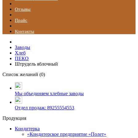
Отзывы
Прайс
Контакты
Заводы
Хлеб
ПЕКО
Штрудель яблочный
Список желаний (
0
)
Мы объединяем хлебные заводы
Отдел продаж: 89255554553
Продукция
Кондитерка
«Кондитерское предприятие «Полет»