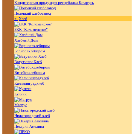
Кондитерская продукция республики Беларусь
Полоцкий хлебозавод
+
-
Хлеб
БКК "Коломенское"
Хлебный Дом
Борисовхлебпром
Ватутинки Хлеб
Витебскхлебпром
Калининградхлеб
Куличи
Магрус
Нижегородский хлеб
Пекарня Амелина