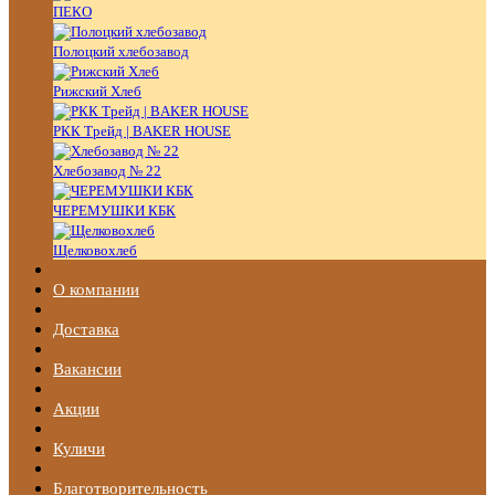
ПЕКО
Полоцкий хлебозавод
Рижский Хлеб
РКК Трейд | BAKER HOUSE
Хлебозавод № 22
ЧЕРЕМУШКИ КБК
Щелковохлеб
О компании
Доставка
Вакансии
Акции
Куличи
Благотворительность