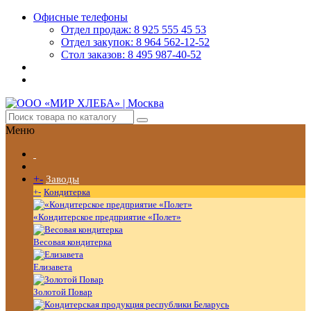
Офисные телефоны
Отдел продаж: 8 925 555 45 53
Отдел закупок: 8 964 562-12-52
Стол заказов: 8 495 987-40-52
Меню
+
-
Заводы
+
-
Кондитерка
«Кондитерское предприятие «Полет»
Весовая кондитерка
Елизавета
Золотой Повар