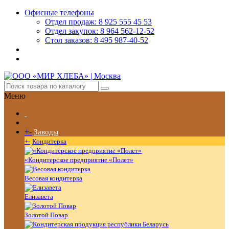
Офисные телефоны
Отдел продаж: 8 925 555 45 53
Отдел закупок: 8 964 562-12-52
Стол заказов: 8 495 987-40-52
Меню
+
-
Заводы
+
-
Кондитерка
«Кондитерское предприятие «Полет»
Весовая кондитерка
Елизавета
Золотой Повар