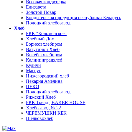
Весовая кондитерка
Елизавета
Золотой Повар
Кондитерская продукция республики Беларусь
Полоцкий хлебозавод
Хлеб
БКК "Коломенское"
Хлебный Дом
Борисовхлебпром
Ватутинки Хлеб
Витебскхлебпром
Калининградхлеб
Куличи
Магрус
Нижегородский хлеб
Пекарня Амелина
ПЕКО
Полоцкий хлебозавод
Рижский Хлеб
РКК Трейд | BAKER HOUSE
Хлебозавод № 22
ЧЕРЕМУШКИ КБК
Щелковохлеб