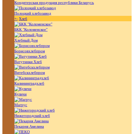
Кондитерская продукция республики Беларусь
Полоцкий хлебозавод
+
-
Хлеб
БКК "Коломенское"
Хлебный Дом
Борисовхлебпром
Ватутинки Хлеб
Витебскхлебпром
Калининградхлеб
Куличи
Магрус
Нижегородский хлеб
Пекарня Амелина