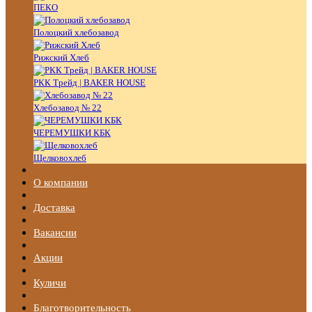
ПЕКО
Полоцкий хлебозавод
Рижский Хлеб
РКК Трейд | BAKER HOUSE
Хлебозавод № 22
ЧЕРЕМУШКИ КБК
Щелковохлеб
О компании
Доставка
Вакансии
Акции
Куличи
Благотворительность