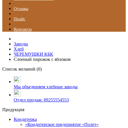
Отзывы
Прайс
Контакты
Заводы
Хлеб
ЧЕРЕМУШКИ КБК
Слоеный пирожок с яблоком
Список желаний (
0
)
Мы объединяем хлебные заводы
Отдел продаж: 89255554553
Продукция
Кондитерка
«Кондитерское предприятие «Полет»