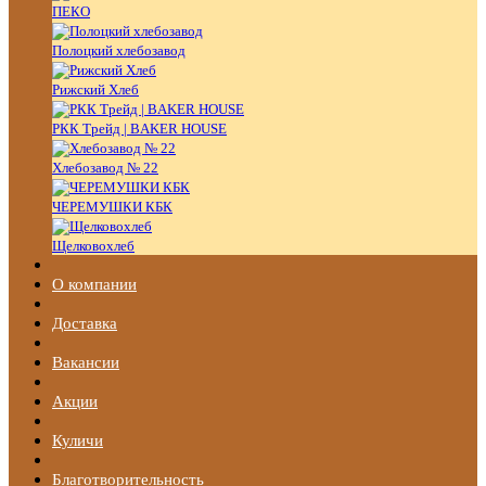
ПЕКО
Полоцкий хлебозавод
Рижский Хлеб
РКК Трейд | BAKER HOUSE
Хлебозавод № 22
ЧЕРЕМУШКИ КБК
Щелковохлеб
О компании
Доставка
Вакансии
Акции
Куличи
Благотворительность