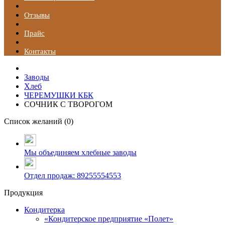
Отзывы
Прайс
Контакты
Заводы
Хлеб
ЧЕРЕМУШКИ КБК
СОЧНИК С ТВОРОГОМ
Список желаний (
0
)
Мы объединяем хлебные заводы
Отдел продаж: 89255554553
Продукция
Кондитерка
«Кондитерское предприятие «Полет»