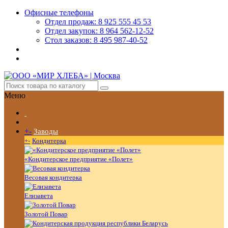
Офисные телефоны
Отдел продаж: 8 925 555 45 53
Отдел закупок: 8 964 562-12-52
Стол заказов: 8 495 987-40-52
Меню
+
-
Заводы
+
-
Кондитерка
«Кондитерское предприятие «Полет»
Весовая кондитерка
Елизавета
Золотой Повар