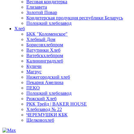
Весовая кондитерка
Елизавета
Золотой Повар
Кондитерская продукция республики Беларусь
Полоцкий хлебозавод
Хлеб
БКК "Коломенское"
Хлебный Дом
Борисовхлебпром
Ватутинки Хлеб
Витебскхлебпром
Калининградхлеб
Куличи
Магрус
Нижегородский хлеб
Пекарня Амелина
ПЕКО
Полоцкий хлебозавод
Рижский Хлеб
РКК Трейд | BAKER HOUSE
Хлебозавод № 22
ЧЕРЕМУШКИ КБК
Щелковохлеб