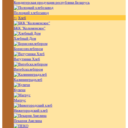
Кондитерская продукция республики Беларусь
Полоцкий хлебозавод
+
-
Хлеб
БКК "Коломенское"
Хлебный Дом
Борисовхлебпром
Ватутинки Хлеб
Витебскхлебпром
Калининградхлеб
Куличи
Магрус
Нижегородский хлеб
Пекарня Амелина