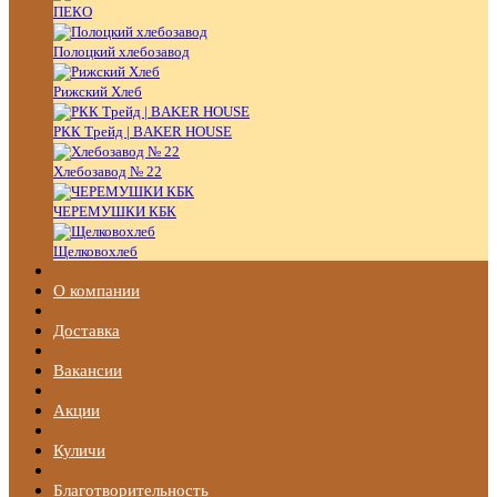
ПЕКО
Полоцкий хлебозавод
Рижский Хлеб
РКК Трейд | BAKER HOUSE
Хлебозавод № 22
ЧЕРЕМУШКИ КБК
Щелковохлеб
О компании
Доставка
Вакансии
Акции
Куличи
Благотворительность