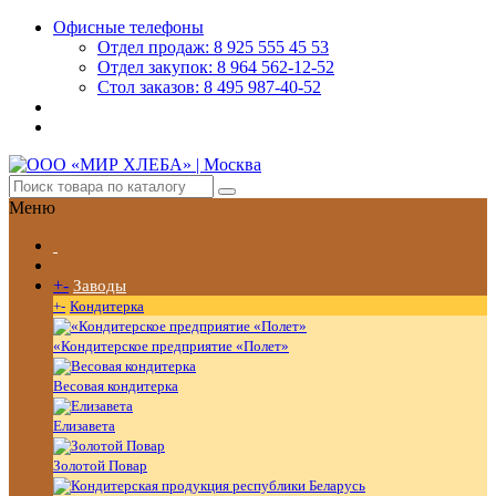
Офисные телефоны
Отдел продаж: 8 925 555 45 53
Отдел закупок: 8 964 562-12-52
Стол заказов: 8 495 987-40-52
Меню
+
-
Заводы
+
-
Кондитерка
«Кондитерское предприятие «Полет»
Весовая кондитерка
Елизавета
Золотой Повар