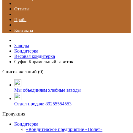
Отзывы
Прайс
Контакты
Заводы
Кондитерка
Весовая кондитерка
Суфле Карамельный завиток
Список желаний (
0
)
Мы объединяем хлебные заводы
Отдел продаж: 89255554553
Продукция
Кондитерка
«Кондитерское предприятие «Полет»