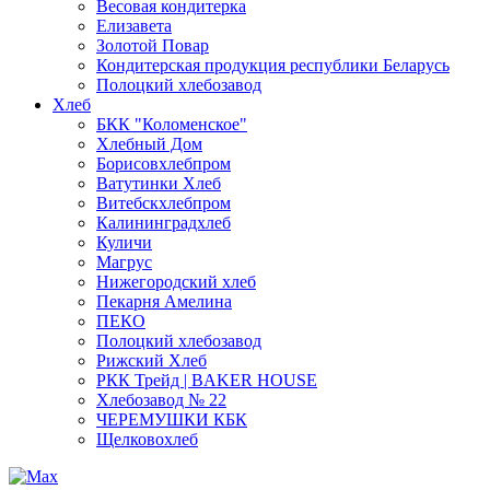
Весовая кондитерка
Елизавета
Золотой Повар
Кондитерская продукция республики Беларусь
Полоцкий хлебозавод
Хлеб
БКК "Коломенское"
Хлебный Дом
Борисовхлебпром
Ватутинки Хлеб
Витебскхлебпром
Калининградхлеб
Куличи
Магрус
Нижегородский хлеб
Пекарня Амелина
ПЕКО
Полоцкий хлебозавод
Рижский Хлеб
РКК Трейд | BAKER HOUSE
Хлебозавод № 22
ЧЕРЕМУШКИ КБК
Щелковохлеб