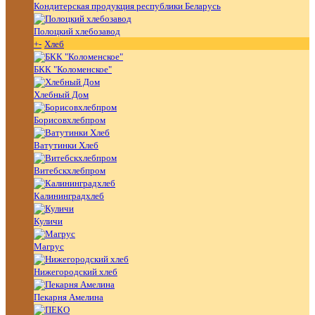
Кондитерская продукция республики Беларусь
Полоцкий хлебозавод
+
-
Хлеб
БКК "Коломенское"
Хлебный Дом
Борисовхлебпром
Ватутинки Хлеб
Витебскхлебпром
Калининградхлеб
Куличи
Магрус
Нижегородский хлеб
Пекарня Амелина