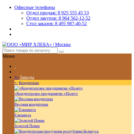
Офисные телефоны
Отдел продаж: 8 925 555 45 53
Отдел закупок: 8 964 562-12-52
Стол заказов: 8 495 987-40-52
Меню
+
-
Заводы
+
-
Кондитерка
«Кондитерское предприятие «Полет»
Весовая кондитерка
Елизавета
Золотой Повар