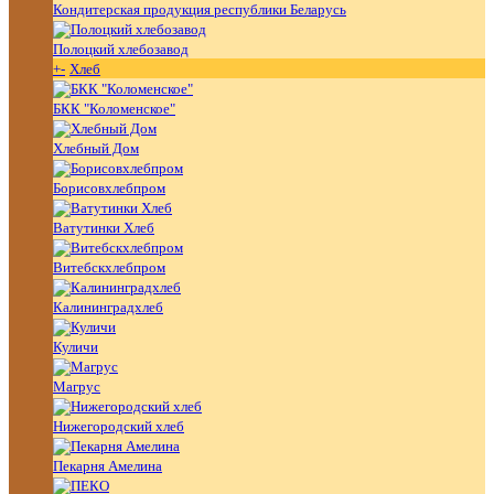
Кондитерская продукция республики Беларусь
Полоцкий хлебозавод
+
-
Хлеб
БКК "Коломенское"
Хлебный Дом
Борисовхлебпром
Ватутинки Хлеб
Витебскхлебпром
Калининградхлеб
Куличи
Магрус
Нижегородский хлеб
Пекарня Амелина