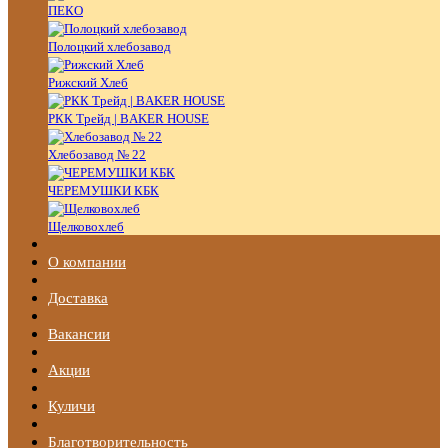
ПЕКО
Полоцкий хлебозавод
Рижский Хлеб
РКК Трейд | BAKER HOUSE
Хлебозавод № 22
ЧЕРЕМУШКИ КБК
Щелковохлеб
О компании
Доставка
Вакансии
Акции
Куличи
Благотворительность