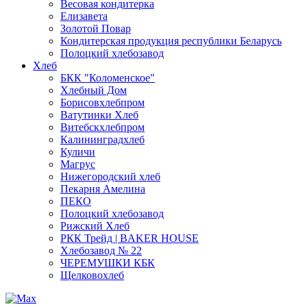
Весовая кондитерка
Елизавета
Золотой Повар
Кондитерская продукция республики Беларусь
Полоцкий хлебозавод
Хлеб
БКК "Коломенское"
Хлебный Дом
Борисовхлебпром
Ватутинки Хлеб
Витебскхлебпром
Калининградхлеб
Куличи
Магрус
Нижегородский хлеб
Пекарня Амелина
ПЕКО
Полоцкий хлебозавод
Рижский Хлеб
РКК Трейд | BAKER HOUSE
Хлебозавод № 22
ЧЕРЕМУШКИ КБК
Щелковохлеб