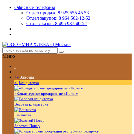
Офисные телефоны
Отдел продаж: 8 925 555 45 53
Отдел закупок: 8 964 562-12-52
Стол заказов: 8 495 987-40-52
Меню
+
-
Заводы
+
-
Кондитерка
«Кондитерское предприятие «Полет»
Весовая кондитерка
Елизавета
Золотой Повар