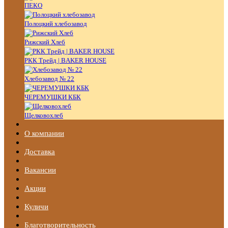
ПЕКО
Полоцкий хлебозавод
Рижский Хлеб
РКК Трейд | BAKER HOUSE
Хлебозавод № 22
ЧЕРЕМУШКИ КБК
Щелковохлеб
О компании
Доставка
Вакансии
Акции
Куличи
Благотворительность