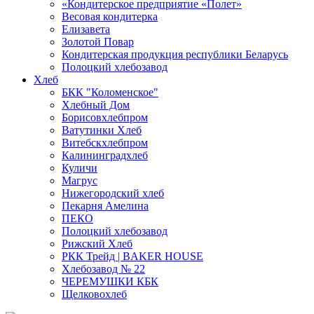
«Кондитерское предприятие «Полет»
Весовая кондитерка
Елизавета
Золотой Повар
Кондитерская продукция республики Беларусь
Полоцкий хлебозавод
Хлеб
БКК "Коломенское"
Хлебный Дом
Борисовхлебпром
Ватутинки Хлеб
Витебскхлебпром
Калининградхлеб
Куличи
Магрус
Нижегородский хлеб
Пекарня Амелина
ПЕКО
Полоцкий хлебозавод
Рижский Хлеб
РКК Трейд | BAKER HOUSE
Хлебозавод № 22
ЧЕРЕМУШКИ КБК
Щелковохлеб