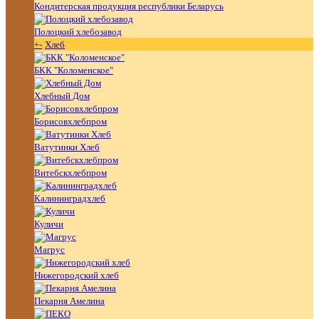
Кондитерская продукция республики Беларусь
Полоцкий хлебозавод
+
-
Хлеб
БКК "Коломенское"
Хлебный Дом
Борисовхлебпром
Ватутинки Хлеб
Витебскхлебпром
Калининградхлеб
Куличи
Магрус
Нижегородский хлеб
Пекарня Амелина