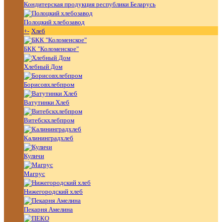
Кондитерская продукция республики Беларусь
Полоцкий хлебозавод
+
-
Хлеб
БКК "Коломенское"
Хлебный Дом
Борисовхлебпром
Ватутинки Хлеб
Витебскхлебпром
Калининградхлеб
Куличи
Магрус
Нижегородский хлеб
Пекарня Амелина