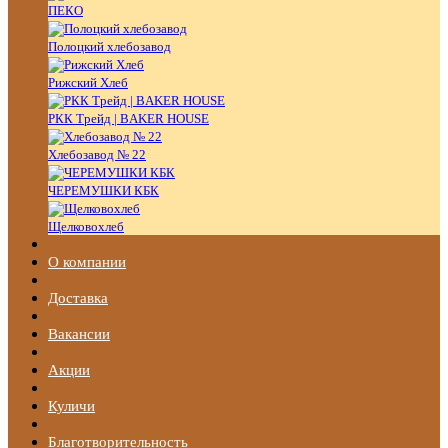
ПЕКО
Полоцкий хлебозавод
Рижский Хлеб
РКК Трейд | BAKER HOUSE
Хлебозавод № 22
ЧЕРЕМУШКИ КБК
Щелковохлеб
О компании
Доставка
Вакансии
Акции
Куличи
Благотворительность