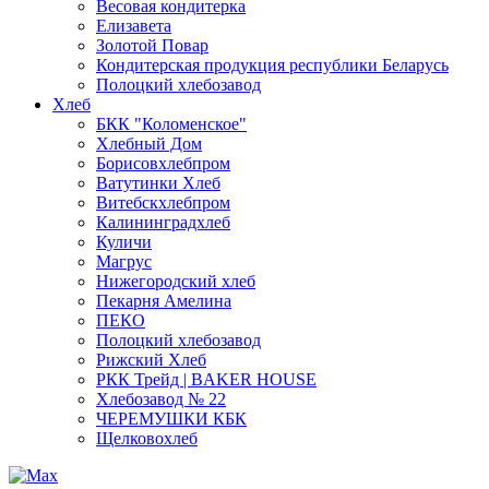
Весовая кондитерка
Елизавета
Золотой Повар
Кондитерская продукция республики Беларусь
Полоцкий хлебозавод
Хлеб
БКК "Коломенское"
Хлебный Дом
Борисовхлебпром
Ватутинки Хлеб
Витебскхлебпром
Калининградхлеб
Куличи
Магрус
Нижегородский хлеб
Пекарня Амелина
ПЕКО
Полоцкий хлебозавод
Рижский Хлеб
РКК Трейд | BAKER HOUSE
Хлебозавод № 22
ЧЕРЕМУШКИ КБК
Щелковохлеб