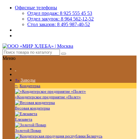
Офисные телефоны
Отдел продаж: 8 925 555 45 53
Отдел закупок: 8 964 562-12-52
Стол заказов: 8 495 987-40-52
Меню
+
-
Заводы
+
-
Кондитерка
«Кондитерское предприятие «Полет»
Весовая кондитерка
Елизавета
Золотой Повар