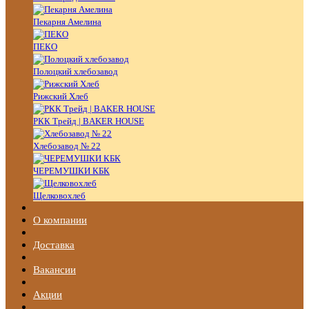
Пекарня Амелина
ПЕКО
Полоцкий хлебозавод
Рижский Хлеб
РКК Трейд | BAKER HOUSE
Хлебозавод № 22
ЧЕРЕМУШКИ КБК
Щелковохлеб
О компании
Доставка
Вакансии
Акции