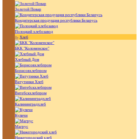
Золотой Повар
Кондитерская продукция республики Беларусь
Полоцкий хлебозавод
+
-
Хлеб
БКК "Коломенское"
Хлебный Дом
Борисовхлебпром
Ватутинки Хлеб
Витебскхлебпром
Калининградхлеб
Куличи
Магрус
Нижегородский хлеб