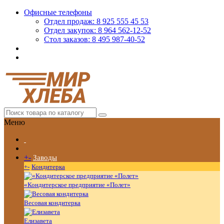
Офисные телефоны
Отдел продаж: 8 925 555 45 53
Отдел закупок: 8 964 562-12-52
Стол заказов: 8 495 987-40-52
Меню
+
-
Заводы
+
-
Кондитерка
«Кондитерское предприятие «Полет»
Весовая кондитерка
Елизавета