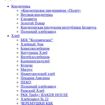
Кондитерка
«Кондитерское предприятие «Полет»
Весовая кондитерка
Елизавета
Золотой Повар
Кондитерская продукция республики Беларусь
Полоцкий хлебозавод
Хлеб
БКК "Коломенское"
Хлебный Дом
Борисовхлебпром
Ватутинки Хлеб
Витебскхлебпром
Калининградхлеб
Куличи
Магрус
Нижегородский хлеб
Пекарня Амелина
ПЕКО
Полоцкий хлебозавод
Рижский Хлеб
РКК Трейд | BAKER HOUSE
Хлебозавод № 22
ЧЕРЕМУШКИ КБК