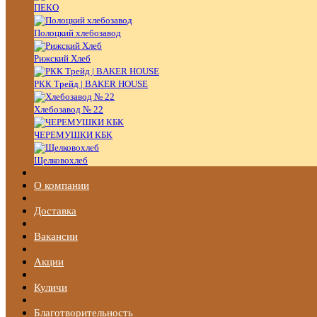
ПЕКО
Полоцкий хлебозавод
Рижский Хлеб
РКК Трейд | BAKER HOUSE
Хлебозавод № 22
ЧЕРЕМУШКИ КБК
Щелковохлеб
О компании
Доставка
Вакансии
Акции
Куличи
Благотворительность