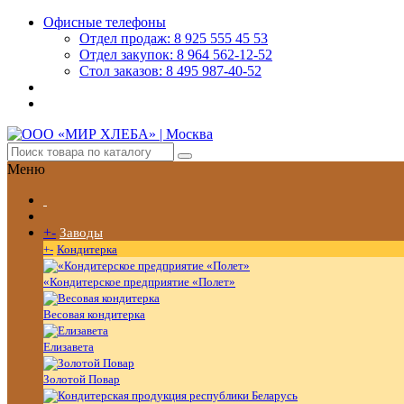
Офисные телефоны
Отдел продаж: 8 925 555 45 53
Отдел закупок: 8 964 562-12-52
Стол заказов: 8 495 987-40-52
Меню
+
-
Заводы
+
-
Кондитерка
«Кондитерское предприятие «Полет»
Весовая кондитерка
Елизавета
Золотой Повар