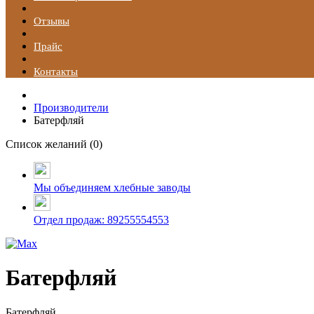
Отзывы
Прайс
Контакты
Производители
Батерфляй
Список желаний (
0
)
Мы объединяем хлебные заводы
Отдел продаж: 89255554553
Батерфляй
Батерфляй