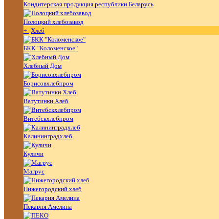
Кондитерская продукция республики Беларусь
Полоцкий хлебозавод
+
-
Хлеб
БКК "Коломенское"
Хлебный Дом
Борисовхлебпром
Ватутинки Хлеб
Витебскхлебпром
Калининградхлеб
Куличи
Магрус
Нижегородский хлеб
Пекарня Амелина