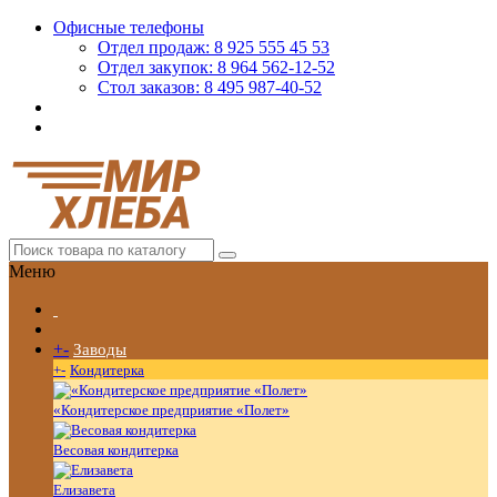
Офисные телефоны
Отдел продаж: 8 925 555 45 53
Отдел закупок: 8 964 562-12-52
Стол заказов: 8 495 987-40-52
Меню
+
-
Заводы
+
-
Кондитерка
«Кондитерское предприятие «Полет»
Весовая кондитерка
Елизавета