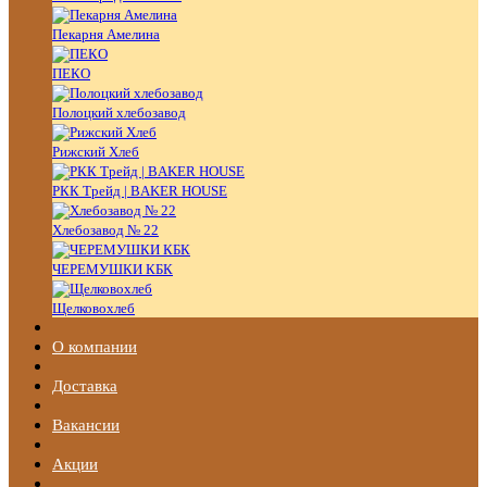
Пекарня Амелина
ПЕКО
Полоцкий хлебозавод
Рижский Хлеб
РКК Трейд | BAKER HOUSE
Хлебозавод № 22
ЧЕРЕМУШКИ КБК
Щелковохлеб
О компании
Доставка
Вакансии
Акции