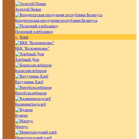
Золотой Повар
Кондитерская продукция республики Беларусь
Полоцкий хлебозавод
+
-
Хлеб
БКК "Коломенское"
Хлебный Дом
Борисовхлебпром
Ватутинки Хлеб
Витебскхлебпром
Калининградхлеб
Куличи
Магрус
Нижегородский хлеб