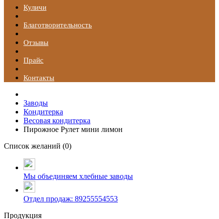
Куличи
Благотворительность
Отзывы
Прайс
Контакты
Заводы
Кондитерка
Весовая кондитерка
Пирожное Рулет мини лимон
Список желаний (
0
)
Мы объединяем хлебные заводы
Отдел продаж: 89255554553
Продукция