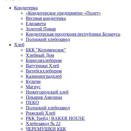
Кондитерка
«Кондитерское предприятие «Полет»
Весовая кондитерка
Елизавета
Золотой Повар
Кондитерская продукция республики Беларусь
Полоцкий хлебозавод
Хлеб
БКК "Коломенское"
Хлебный Дом
Борисовхлебпром
Ватутинки Хлеб
Витебскхлебпром
Калининградхлеб
Куличи
Магрус
Нижегородский хлеб
Пекарня Амелина
ПЕКО
Полоцкий хлебозавод
Рижский Хлеб
РКК Трейд | BAKER HOUSE
Хлебозавод № 22
ЧЕРЕМУШКИ КБК